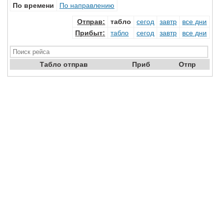
По времени
По направлению
Отправ
:
табло
сегод
завтр
все дни
Прибыт
:
табло
сегод
завтр
все дни
Табло отправ
Приб
Отпр