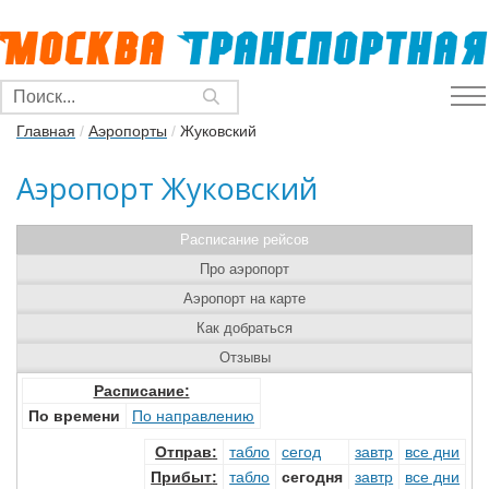
Главная
/
Аэропорты
/
Жуковский
Аэропорт Жуковский
Расписание рейсов
Про аэропорт
Аэропорт на карте
Как добраться
Отзывы
Расписание:
По времени
По направлению
Отправ
:
табло
сегод
завтр
все дни
Прибыт
:
табло
сегодня
завтр
все дни