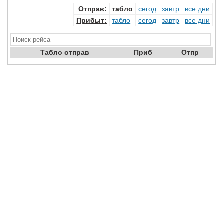
Отправ
:
табло
сегод
завтр
все дни
Прибыт
:
табло
сегод
завтр
все дни
Табло отправ
Приб
Отпр