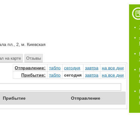
ла пл., 2, м. Киевская
ал на карте
Отзывы
Отправ
ление
:
табло
сегод
ня
завтр
а
на
все дни
Прибыт
ие
:
табло
сегодня
завтр
а
на
все дни
Приб
ытие
Отпр
авление