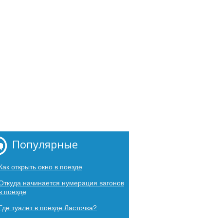
Популярные
Как​ ​открыть​ ​окно​ ​в​ ​поезде
Откуда начинается нумерация вагонов
в поезде
Где туалет в поезде Ласточка?