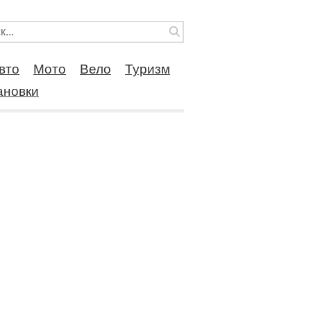
вто
Мото
Вело
Туризм
ановки