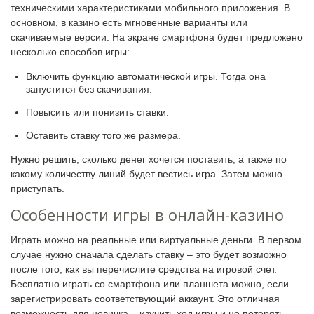
техническими характеристиками мобильного приложения. В
основном, в казино есть мгновенные варианты или
скачиваемые версии. На экране смартфона будет предложено
несколько способов игры:
Включить функцию автоматической игры. Тогда она
запустится без скачивания.
Повысить или понизить ставки.
Оставить ставку того же размера.
Нужно решить, сколько денег хочется поставить, а также по
какому количеству линий будет вестись игра. Затем можно
приступать.
Особенности игры в онлайн-казино
Играть можно на реальные или виртуальные деньги. В первом
случае нужно сначала сделать ставку – это будет возможно
после того, как вы перечислите средства на игровой счет.
Бесплатно играть со смартфона или планшета можно, если
зарегистрировать соответствующий аккаунт. Это отличная
возможность для новичка – изучить ход игры и не потерять