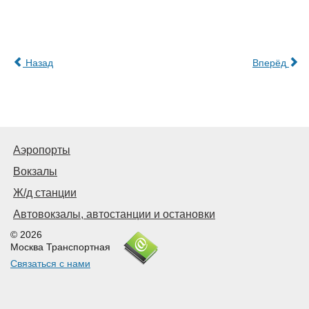
Назад
Вперёд
Аэропорты
Вокзалы
Ж/д станции
Автовокзалы, автостанции и остановки
© 2026
Москва Транспортная
Связаться с нами