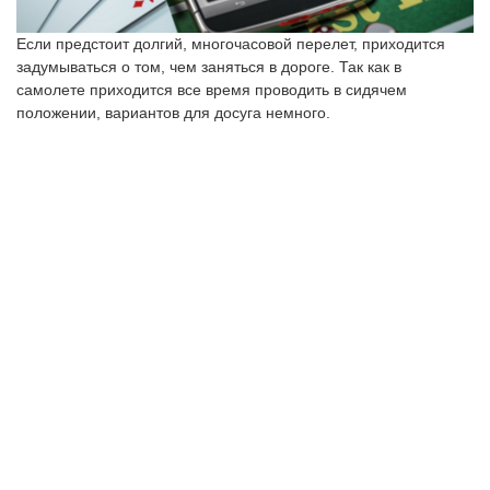
Если предстоит долгий, многочасовой перелет, приходится
задумываться о том, чем заняться в дороге. Так как в
самолете приходится все время проводить в сидячем
положении, вариантов для досуга немного.