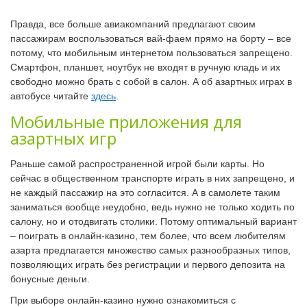
Правда, все больше авиакомпаний предлагают своим
пассажирам воспользоваться вай-фаем прямо на борту – все
потому, что мобильным интернетом пользоваться запрещено.
Смартфон, планшет, ноутбук не входят в ручную кладь и их
свободно можно брать с собой в салон. А об азартных играх в
автобусе читайте
здесь
.
Мобильные приложения для
азартных игр
Раньше самой распространенной игрой были карты. Но
сейчас в общественном транспорте играть в них запрещено, и
не каждый пассажир на это согласится. А в самолете таким
заниматься вообще неудобно, ведь нужно не только ходить по
салону, но и отодвигать столики. Потому оптимальный вариант
– поиграть в онлайн-казино, тем более, что всем любителям
азарта предлагается множество самых разнообразных типов,
позволяющих играть без регистрации и первого депозита на
бонусные деньги.
При выборе онлайн-казино нужно ознакомиться с