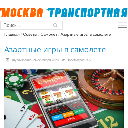
Главная
/
Советы
/
Самолет
/
Азартные игры в самолете
Азартные игры в самолете
Опубликовано: 24 сентября 2020
Просмотров: 372