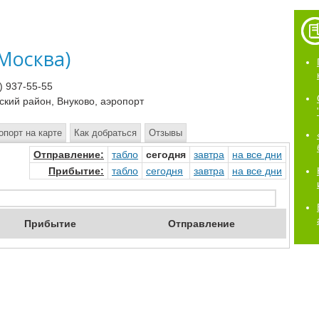
Москва)
) 937-55-55
ский район, Внуково, аэропорт
опорт на карте
Как добраться
Отзывы
Отправ
ление
:
табло
сегод
ня
завтр
а
на
все дни
Прибыт
ие
:
табло
сегод
ня
завтр
а
на
все дни
Приб
ытие
Отпр
авление