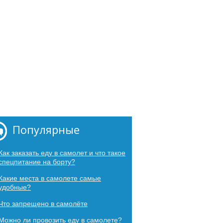
Популярные
Как заказать еду в самолет и что такое
спецпитание на борту?
Какие места в самолете самые
удобные?
Что запрещено в самолёте
Можно ли провозить еду в самолете?