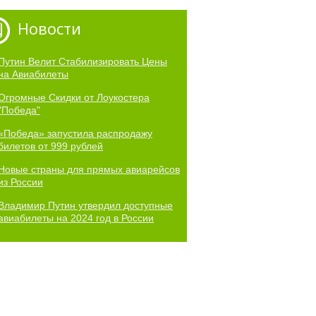
Новости
Путин Велит Стабилизировать Цены
на Авиабилеты
Огромные Скидки от Лоукостера
"Победа"
«Победа» запустила распродажу
билетов от 999 рублей
Новые страны для прямых авиарейсов
из России
Владимир Путин утвердил доступные
авиабилеты на 2024 год в России