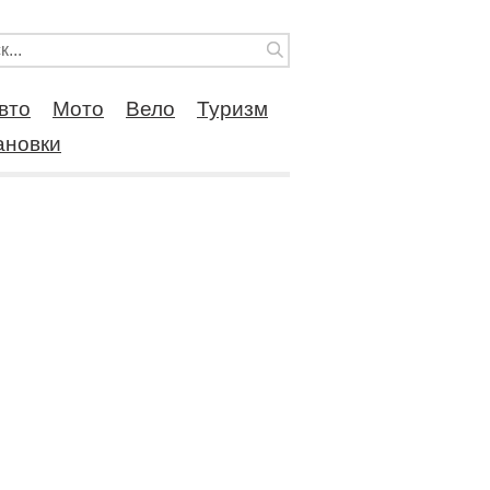
вто
Мото
Вело
Туризм
ановки