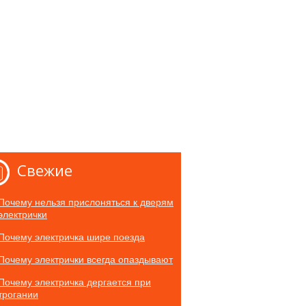
Свежие
Почему нельзя прислоняться к дверям
электрички
Почему электричка шире поезда
Почему электрички всегда опаздывают
Почему электричка дергается при
трогании