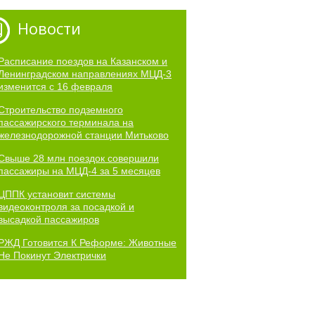
Новости
Расписание поездов на Казанском и
Ленинградском направлениях МЦД-3
изменится с 16 февраля
Строительство подземного
пассажирского терминала на
железнодорожной станции Митьково
Свыше 28 млн поездок совершили
пассажиры на МЦД-4 за 5 месяцев
ЦППК установит системы
видеоконтроля за посадкой и
высадкой пассажиров
РЖД Готовится К Реформе: Животные
Не Покинут Электрички