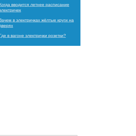
Когда вводится летнее расписание
электричек
Зачем в электричках жёлтые круги на
дверях
Где в вагоне электрички розетки?