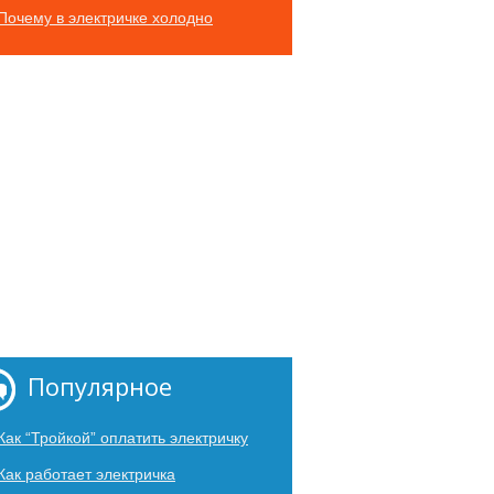
Почему в электричке холодно
Популярное
Как “Тройкой” оплатить электричку
Как работает электричка