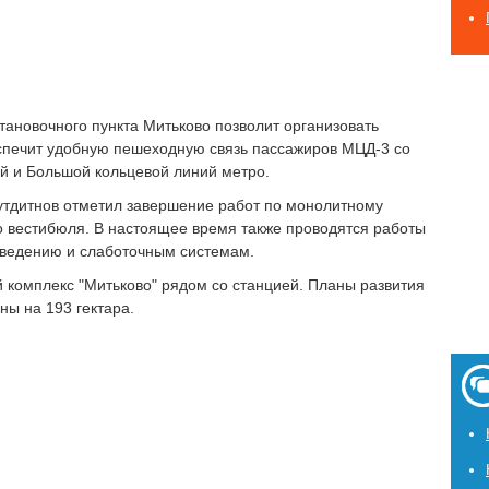
тановочного пункта Митьково позволит организовать
спечит удобную пешеходную связь пассажиров МЦД-3 со
й и Большой кольцевой линий метро.
утдитнов отметил завершение работ по монолитному
 вестибюля. В настоящее время также проводятся работы
тведению и слаботочным системам.
й комплекс "Митьково" рядом со станцией. Планы развития
ы на 193 гектара.