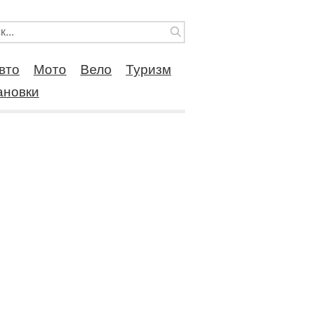
вто
Мото
Вело
Туризм
ановки