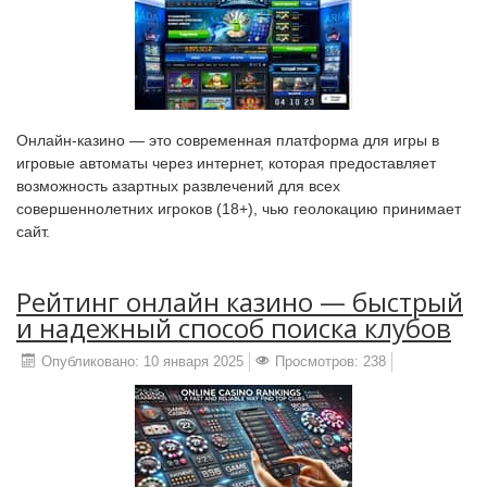
Онлайн-казино — это современная платформа для игры в
игровые автоматы через интернет, которая предоставляет
возможность азартных развлечений для всех
совершеннолетних игроков (18+), чью геолокацию принимает
сайт.
Рейтинг онлайн казино — быстрый
и надежный способ поиска клубов
Опубликовано: 10 января 2025
Просмотров: 238