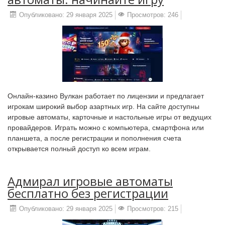
Опубликовано: 29 января 2025
Просмотров: 246
Онлайн-казино Вулкан работает по лицензии и предлагает
игрокам широкий выбор азартных игр. На сайте доступны
игровые автоматы, карточные и настольные игры от ведущих
провайдеров. Играть можно с компьютера, смартфона или
планшета, а после регистрации и пополнения счета
открывается полный доступ ко всем играм.
Адмирал игровые автоматы
бесплатно без регистрации
Опубликовано: 29 января 2025
Просмотров: 215