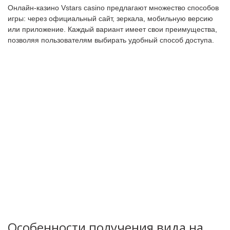
Онлайн-казино Vstars casino предлагают множество способов
игры: через официальный сайт, зеркала, мобильную версию
или приложение. Каждый вариант имеет свои преимущества,
позволяя пользователям выбирать удобный способ доступа.
Особенности получения вида на