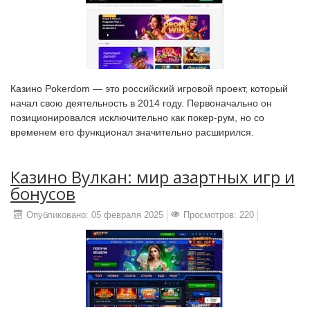
Казино Pokerdom — это российский игровой проект, который
начал свою деятельность в 2014 году. Первоначально он
позиционировался исключительно как покер-рум, но со
временем его функционал значительно расширился.
Казино Вулкан: мир азартных игр и
бонусов
Опубликовано: 05 февраля 2025
Просмотров: 220