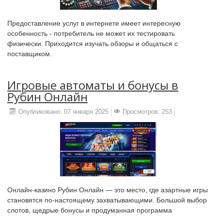
Предоставление услуг в интернете имеет интересную
особенность - потребитель не может их тестировать
физически. Приходится изучать обзоры и общаться с
поставщиком.
Игровые автоматы и бонусы в
Рубин Онлайн
Опубликовано: 07 января 2025
Просмотров: 253
Онлайн-казино Рубин Онлайн — это место, где азартные игры
становятся по-настоящему захватывающими. Большой выбор
слотов, щедрые бонусы и продуманная программа