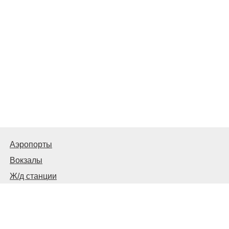
Аэропорты
Вокзалы
Ж/д станции
Автовокзалы, автостанции и остановки
© 2026
Москва Транспортная
Связаться с нами