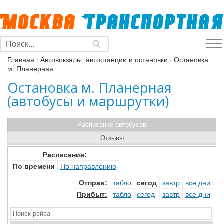
Главная
/
Автовокзалы, автостанции и остановки
/
Остановка
м. Планерная
Остановка м. Планерная
(автобусы и маршрутки)
Расписание автобусов
Отзывы
Расписание:
По времени
По направлению
Отправ
:
табло
сегод
завтр
все дни
Прибыт
:
табло
сегод
завтр
все дни