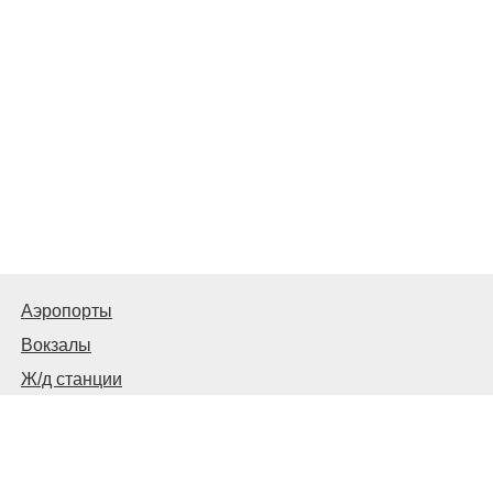
Аэропорты
Вокзалы
Ж/д станции
Автовокзалы, автостанции и остановки
© 2026
Москва Транспортная
Связаться с нами