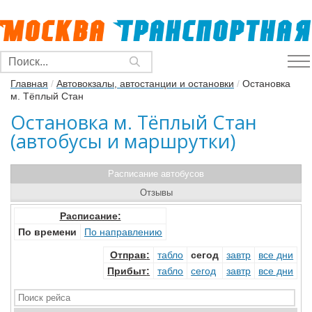
Главная
/
Автовокзалы, автостанции и остановки
/
Остановка
м. Тёплый Стан
Остановка м. Тёплый Стан
(автобусы и маршрутки)
Расписание автобусов
Отзывы
Расписание:
По времени
По направлению
Отправ
:
табло
сегод
завтр
все дни
Прибыт
:
табло
сегод
завтр
все дни