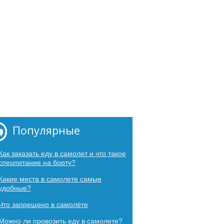
Популярные
Как заказать еду в самолет и что такое
спецпитание на борту?
Какие места в самолете самые
удобные?
Что запрещено в самолёте
Можно ли провозить еду в самолете?