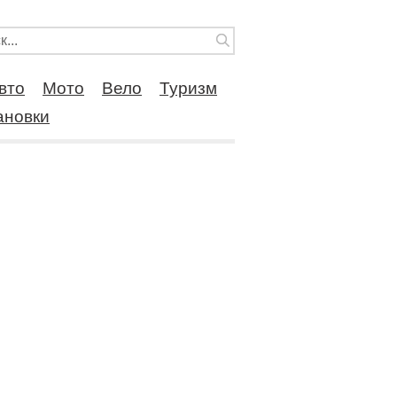
вто
Мото
Вело
Туризм
ановки