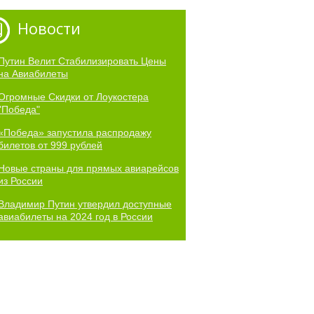
Новости
Путин Велит Стабилизировать Цены
на Авиабилеты
Огромные Скидки от Лоукостера
"Победа"
«Победа» запустила распродажу
билетов от 999 рублей
Новые страны для прямых авиарейсов
из России
Владимир Путин утвердил доступные
авиабилеты на 2024 год в России