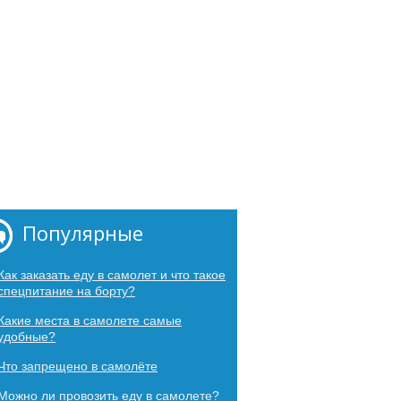
Популярные
Как заказать еду в самолет и что такое
спецпитание на борту?
Какие места в самолете самые
удобные?
Что запрещено в самолёте
Можно ли провозить еду в самолете?