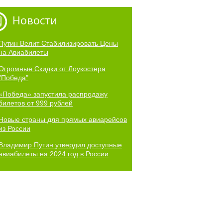
Новости
Путин Велит Стабилизировать Цены
на Авиабилеты
Огромные Скидки от Лоукостера
"Победа"
«Победа» запустила распродажу
билетов от 999 рублей
Новые страны для прямых авиарейсов
из России
Владимир Путин утвердил доступные
авиабилеты на 2024 год в России