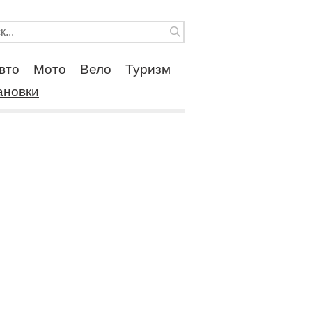
вто
Мото
Вело
Туризм
ановки