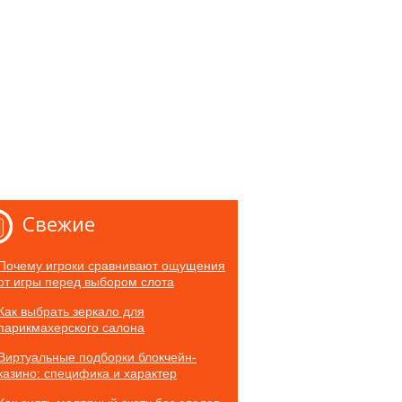
Свежие
Почему игроки сравнивают ощущения
от игры перед выбором слота
Как выбрать зеркало для
парикмахерского салона
Виртуальные подборки блокчейн-
казино: специфика и характер