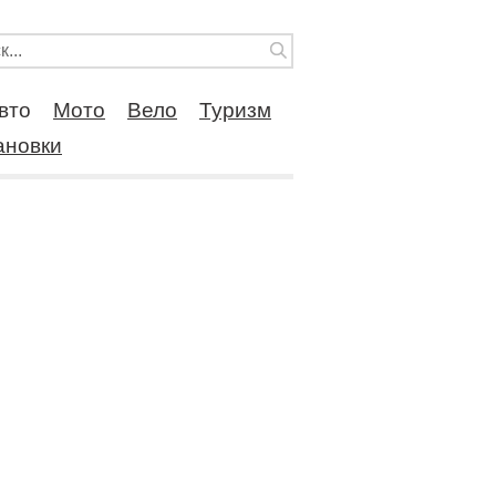
вто
Мото
Вело
Туризм
ановки