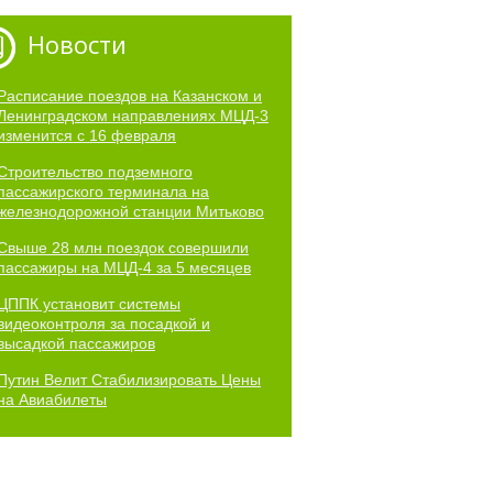
Новости
Расписание поездов на Казанском и
Ленинградском направлениях МЦД-3
изменится с 16 февраля
Строительство подземного
пассажирского терминала на
железнодорожной станции Митьково
Свыше 28 млн поездок совершили
пассажиры на МЦД-4 за 5 месяцев
ЦППК установит системы
видеоконтроля за посадкой и
высадкой пассажиров
Путин Велит Стабилизировать Цены
на Авиабилеты