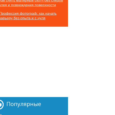
Как снять малярный скотч без следов
клея и повреждения поверхности
Профессия фотограф: как начать
карьеру без опыта и с нуля
Популярные