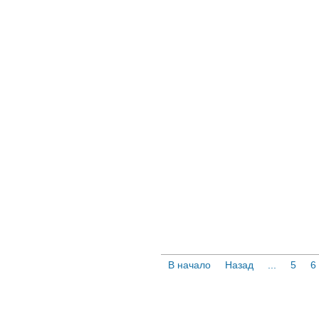
В начало
Назад
...
5
6