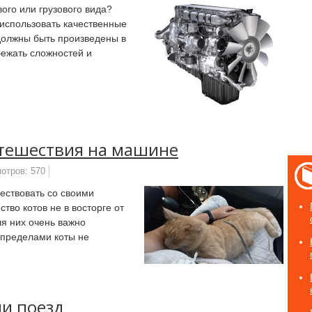
ого или грузового вида?
использовать качественные
должны быть произведены в
бежать сложностей и
утешествия на машине
отров: 570
ествовать со своими
во котов не в восторге от
для них очень важно
 пределами коты не
и поезд