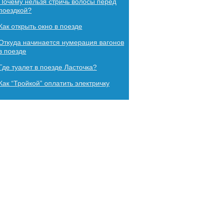
Почему нельзя стричь волосы перед
поездкой?
Как​ ​открыть​ ​окно​ ​в​ ​поезде
Откуда начинается нумерация вагонов
в поезде
Где туалет в поезде Ласточка?
Как “Тройкой” оплатить электричку