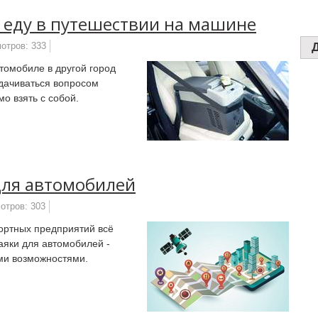
 еду в путешествии на машине
отров: 333
томобиле в другой город
адачиваться вопросом
о взять с собой.
для автомобилей
отров: 303
ортных предприятий всё
аяки для автомобилей -
ми возможностями.