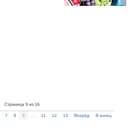
Страница 9 из 16
7
8
9
...
11
12
13
Вперёд
В конец