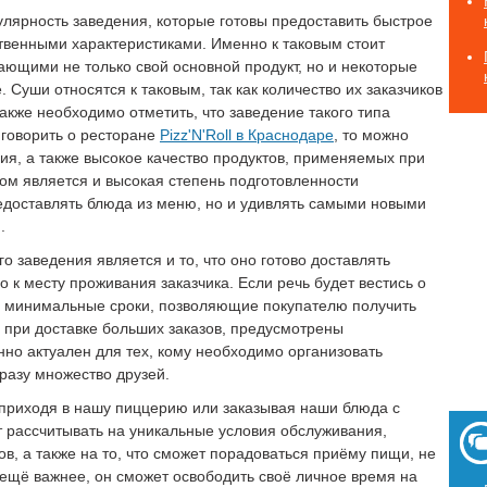
лярность заведения, которые готовы предоставить быстрое
твенными характеристиками. Именно к таковым стоит
ающими не только свой основной продукт, но и некоторые
 Суши относятся к таковым, так как количество их заказчиков
акже необходимо отметить, что заведение такого типа
говорить о ресторане
Pizz'N'Roll в Краснодаре
, то можно
ия, а также высокое качество продуктов, применяемых при
ом является и высокая степень подготовленности
редоставлять блюда из меню, но и удивлять самыми новыми
.
заведения является и то, что оно готово доставлять
к месту проживания заказчика. Если речь будет вестись о
 в минимальные сроки, позволяющие покупателю получить
е при доставке больших заказов, предусмотрены
нно актуален для тех, кому необходимо организовать
разу множество друзей.
о приходя в нашу пиццерию или заказывая наши блюда с
т рассчитывать на уникальные условия обслуживания,
ов, а также на то, что сможет порадоваться приёму пищи, не
 ещё важнее, он сможет освободить своё личное время на