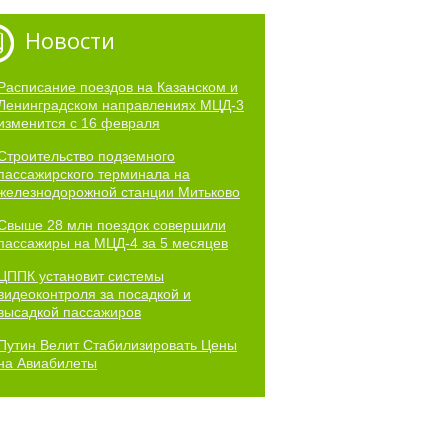
Новости
Расписание поездов на Казанском и
Ленинградском направлениях МЦД-3
изменится с 16 февраля
Строительство подземного
пассажирского терминала на
железнодорожной станции Митьково
Свыше 28 млн поездок совершили
пассажиры на МЦД-4 за 5 месяцев
ЦППК установит системы
видеоконтроля за посадкой и
высадкой пассажиров
Путин Велит Стабилизировать Цены
на Авиабилеты