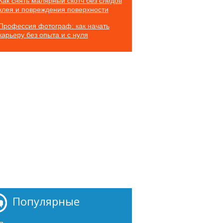
Как снять малярный скотч без следов
клея и повреждения поверхности
Профессия фотограф: как начать
карьеру без опыта и с нуля
Популярные