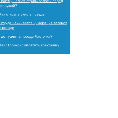
Почему нельзя стричь волосы перед
поездкой?
Как​ ​открыть​ ​окно​ ​в​ ​поезде
Откуда начинается нумерация вагонов
в поезде
Где туалет в поезде Ласточка?
Как “Тройкой” оплатить электричку