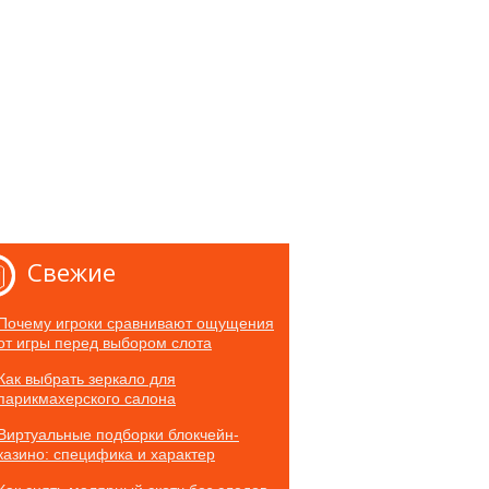
Свежие
Почему игроки сравнивают ощущения
от игры перед выбором слота
Как выбрать зеркало для
парикмахерского салона
Виртуальные подборки блокчейн-
казино: специфика и характер