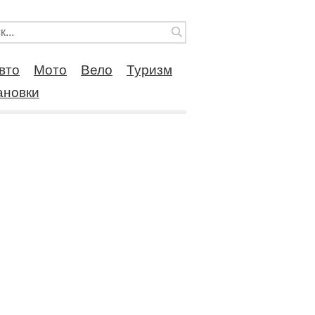
вто
Мото
Вело
Туризм
ановки