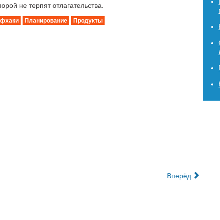
орой не терпят отлагательства.
йфхаки
Планирование
Продукты
Вперёд