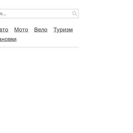
вто
Мото
Вело
Туризм
ановки