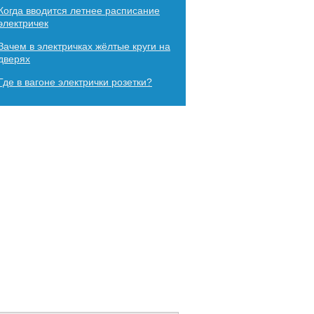
Когда вводится летнее расписание
электричек
Зачем в электричках жёлтые круги на
дверях
Где в вагоне электрички розетки?