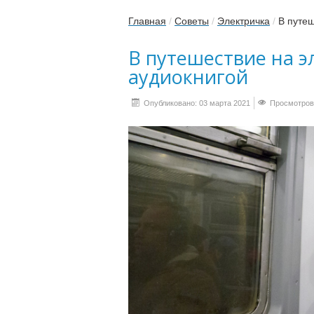
Главная
/
Советы
/
Электричка
/
В путеш
В путешествие на 
аудиокнигой
Опубликовано: 03 марта 2021
Просмотров: