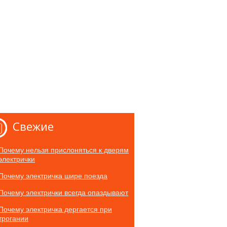
Свежие
Почему нельзя прислоняться к дверям
электрички
Почему электричка шире поезда
Почему электрички всегда опаздывают
Почему электричка дергается при
трогании