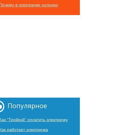
Почему в электричке холодно
Популярное
Как “Тройкой” оплатить электричку
Как работает электричка