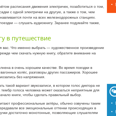
ётом расписания движения электричек, позаботиться о том,
садки с одной электрички на другую, а также о том, чем
танавливается почти на всех железнодорожных станциях.
поездки — слушать аудиокнигу. Заранее подумайте также,
гу в путешествие
я вас. Что именно выбрать — художественное произведение
режде чем скачать нужную книгу, обратите внимание на
лнена в очень хорошем качестве. Во время поездки в
к вагонных колёс, разговоры других пассажиров. Хорошее
диозапись без напряжения.
ть такой вариант звукозаписи, в котором голос диктора не
а тембр голоса человека может оказаться неприятным для
начало книги, чтобы сделать правильный выбор.
 читают профессиональные актёры, обычно озвучены таким
передавали все эмоциональные оттенки происходящих в
звучки достаточно монотонные, позволяющие слушателям