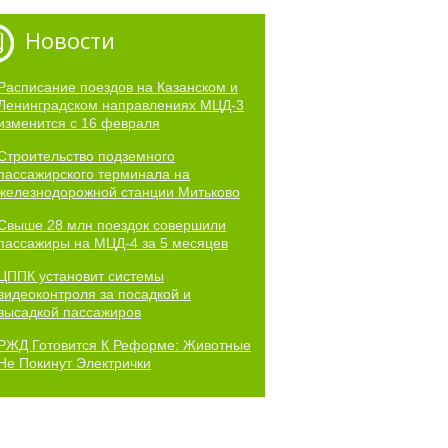
Новости
Расписание поездов на Казанском и
Ленинградском направлениях МЦД-3
изменится с 16 февраля
Строительство подземного
пассажирского терминала на
железнодорожной станции Митьково
Свыше 28 млн поездок совершили
пассажиры на МЦД-4 за 5 месяцев
ЦППК установит системы
видеоконтроля за посадкой и
высадкой пассажиров
РЖД Готовится К Реформе: Животные
Не Покинут Электрички