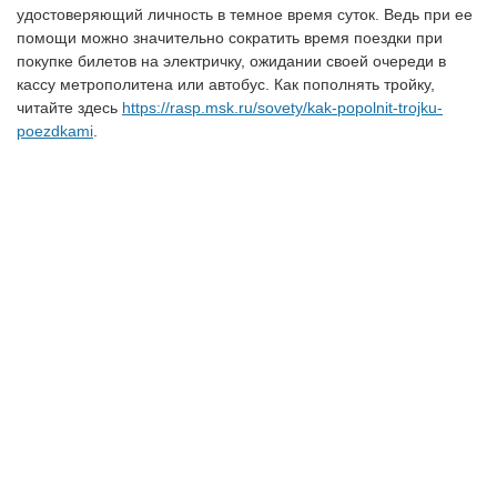
удостоверяющий личность в темное время суток. Ведь при ее
помощи можно значительно сократить время поездки при
покупке билетов на электричку, ожидании своей очереди в
кассу метрополитена или автобус. Как пополнять тройку,
читайте здесь
https://rasp.msk.ru/sovety/kak-popolnit-trojku-
poezdkami
.