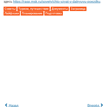
здесь
https://rasp.msk.ru/sovety/chto-vzyat-v-dalnyuyu-poezdku
.
Советы
Туризм, путешествие
Документы
Заграница
Лайфхаки
Планирование
Подготовка
Назад
Вперёд