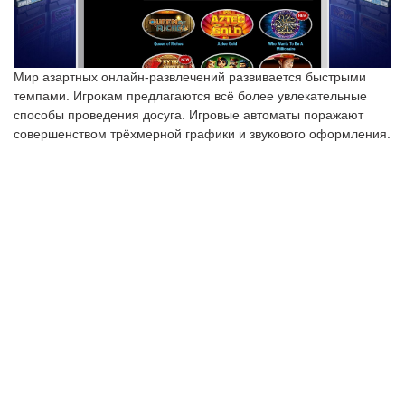
Мир азартных онлайн-развлечений развивается быстрыми
темпами. Игрокам предлагаются всё более увлекательные
способы проведения досуга. Игровые автоматы поражают
совершенством трёхмерной графики и звукового оформления.