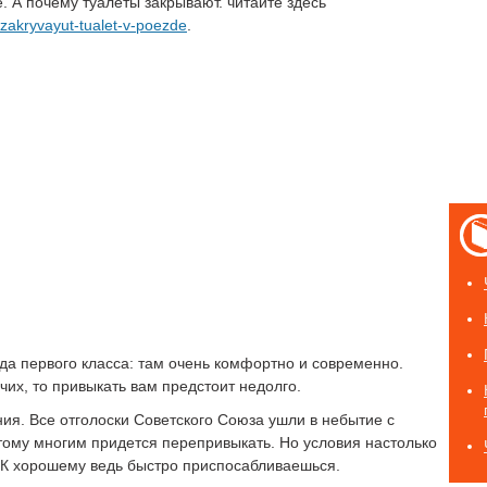
е. А почему туалеты закрывают. читайте здесь
zakryvayut-tualet-v-poezde
.
да первого класса: там очень комфортно и современно.
чих, то привыкать вам предстоит недолго.
ия. Все отголоски Советского Союза ушли в небытие с
этому многим придется перепривыкать. Но условия настолько
. К хорошему ведь быстро приспосабливаешься.