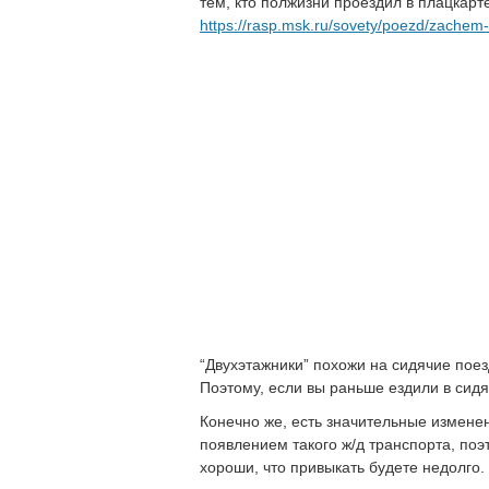
тем, кто полжизни проездил в плацкарт
https://rasp.msk.ru/sovety/poezd/zachem-
“Двухэтажники” похожи на сидячие поез
Поэтому, если вы раньше ездили в сидя
Конечно же, есть значительные изменен
появлением такого ж/д транспорта, по
хороши, что привыкать будете недолго