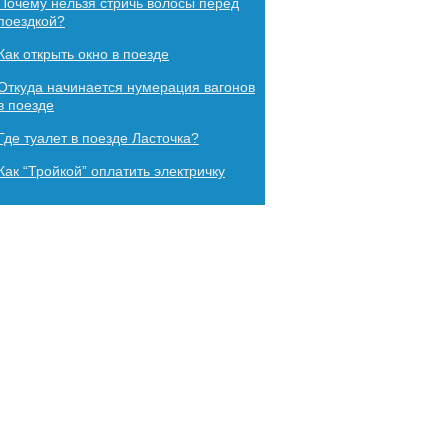
Почему нельзя стричь волосы перед
поездкой?
Как​ ​открыть​ ​окно​ ​в​ ​поезде
Откуда начинается нумерация вагонов
в поезде
Где туалет в поезде Ласточка?
Как “Тройкой” оплатить электричку