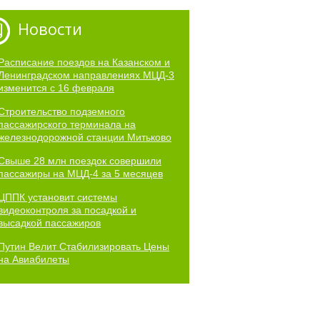
Новости
Расписание поездов на Казанском и
Ленинградском направлениях МЦД-3
изменится с 16 февраля
Строительство подземного
пассажирского терминала на
железнодорожной станции Митьково
Свыше 28 млн поездок совершили
пассажиры на МЦД-4 за 5 месяцев
ЦППК установит системы
видеоконтроля за посадкой и
высадкой пассажиров
Путин Велит Стабилизировать Цены
на Авиабилеты