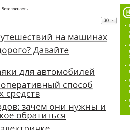
/
Безопасность
30
путешествий на машинах
 дорого? Давайте
аяки для автомобилей
и оперативный способ
 средств
одов: зачем они нужны и
акое обратиться
 электричке