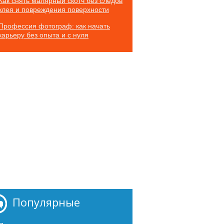
Как снять малярный скотч без следов
клея и повреждения поверхности
Профессия фотограф: как начать
карьеру без опыта и с нуля
Популярные