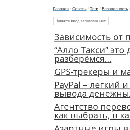
Главная
/
Советы
/
Теги
/
Безопасность
Зависимость от 
“Алло Такси” это
разберёмся…
GPS-трекеры и м
PayPal – легкий 
вывода денежных
Агентство перев
как выбрать, в к
Азартные игры в