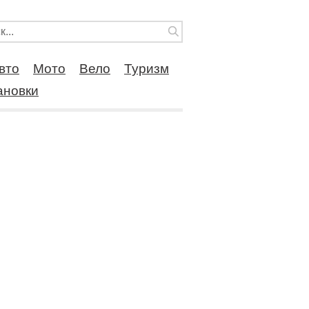
вто
Мото
Вело
Туризм
ановки