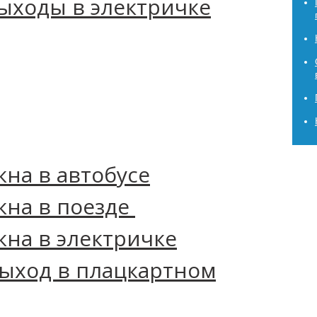
ыходы в электричке
на в автобусе
а‌ ‌в‌ ‌поезде‌ ‌
кна в электричке
ыход в плацкартном