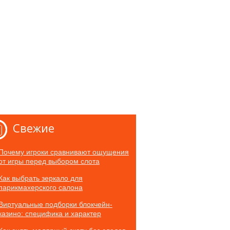
Свежие
Почему игроки сравнивают ощущения
от игры перед выбором слота
Как выбрать зеркало для
парикмахерского салона
Виртуальные подборки блокчейн-
казино: специфика и характер