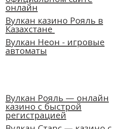
онлайн
Вулкан‌ ‌казино‌ ‌Рояль‌ ‌в‌
‌Казахстане‌ ‌
Вулкан Неон - игровые
автоматы
Вулкан Рояль — онлайн
казино с быстрой
регистрацией
Вулкан Старс — казино с