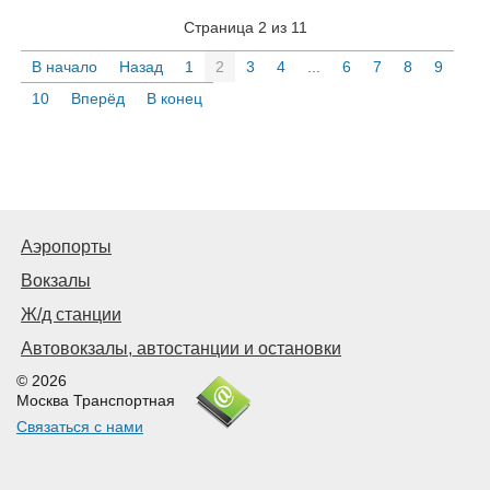
Страница 2 из 11
В начало
Назад
1
2
3
4
...
6
7
8
9
10
Вперёд
В конец
Аэропорты
Вокзалы
Ж/д станции
Автовокзалы, автостанции и остановки
© 2026
Москва Транспортная
Связаться с нами