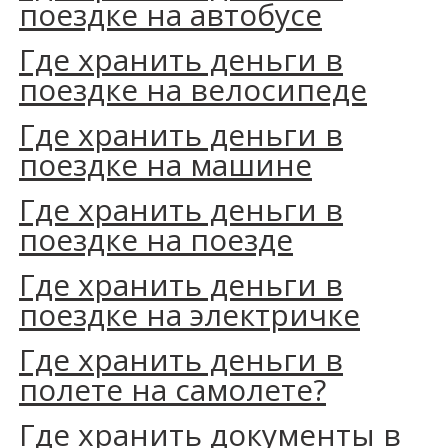
поездке на автобусе
Где хранить деньги в
поездке на велосипеде
Где хранить деньги в
поездке на машине
Где хранить деньги в
поездке на поезде
Где хранить деньги в
поездке на электричке
Где хранить деньги в
полете на самолете?
Где хранить документы в