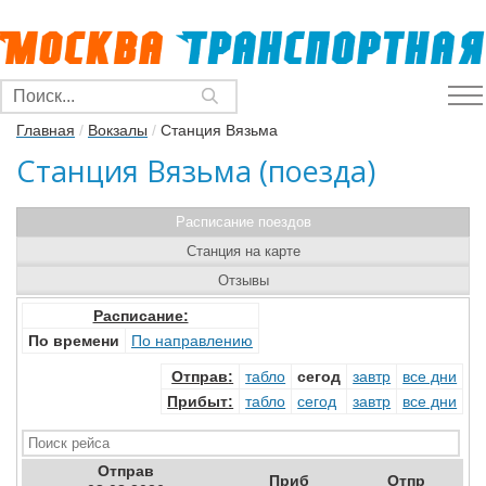
Главная
/
Вокзалы
/
Станция Вязьма
Станция Вязьма (поезда)
Расписание поездов
Станция на карте
Отзывы
Расписание:
По времени
По направлению
Отправ
:
табло
сегод
завтр
все дни
Прибыт
:
табло
сегод
завтр
все дни
Отправ
Приб
Отпр