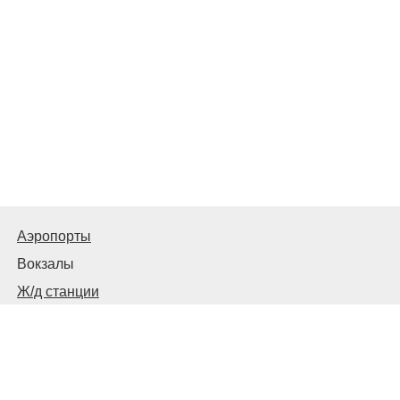
Аэропорты
Вокзалы
Ж/д станции
Автовокзалы, автостанции и остановки
© 2026
Москва Транспортная
Связаться с нами