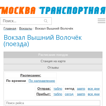
Главная
/
Вокзалы
/
Вокзал Вышний Волочёк
Вокзал Вышний Волочёк
(поезда)
Расписание поездов
Станция на карте
Отзывы
Расписание:
По времени
По направлению
Отправ
:
табло
сегод
завтр
все дни
Прибыт
:
табло
сегод
завтр
все дни