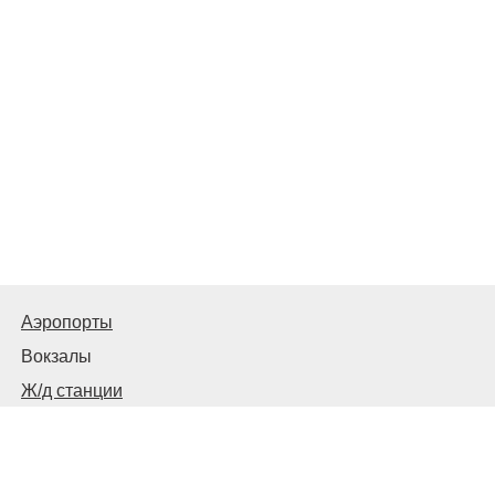
Аэропорты
Вокзалы
Ж/д станции
Автовокзалы, автостанции и остановки
© 2026
Москва Транспортная