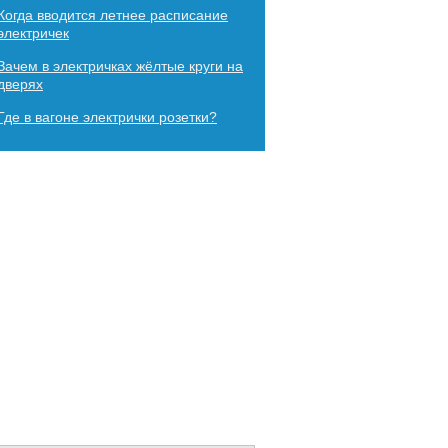
Когда вводится летнее расписание
электричек
Зачем в электричках жёлтые круги на
дверях
Где в вагоне электрички розетки?