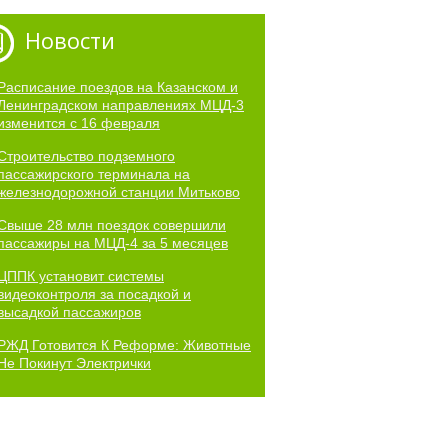
Новости
Расписание поездов на Казанском и
Ленинградском направлениях МЦД-3
изменится с 16 февраля
Строительство подземного
пассажирского терминала на
железнодорожной станции Митьково
Свыше 28 млн поездок совершили
пассажиры на МЦД-4 за 5 месяцев
ЦППК установит системы
видеоконтроля за посадкой и
высадкой пассажиров
РЖД Готовится К Реформе: Животные
Не Покинут Электрички