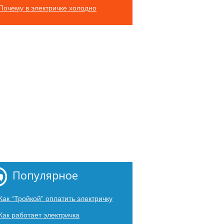
Почему в электричке холодно
Популярное
Как “Тройкой” оплатить электричку
Как работает электричка