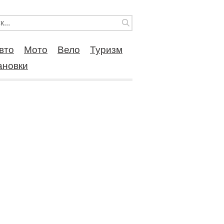
вто
Мото
Вело
Туризм
ановки