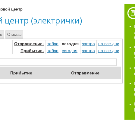
овой центр
 центр (электрички)
те
Отзывы
Отправ
ление
:
табло
сегод
ня
завтр
а
на
все дни
Прибыт
ие
:
табло
сегод
ня
завтр
а
на
все дни
Приб
ытие
Отпр
авление