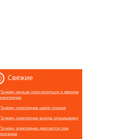
Свежие
Почему нельзя прислоняться к дверям
электрички
Почему электричка шире поезда
Почему электрички всегда опаздывают
Почему электричка дергается при
трогании