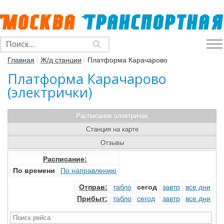
Главная
/
Ж/д станции
/
Платформа Карачарово
Платформа Карачарово
(электрички)
Расписание электричек
Станция на карте
Отзывы
Расписание:
По времени
По направлению
Отправ
:
табло
сегод
завтр
все дни
Прибыт
:
табло
сегод
завтр
все дни