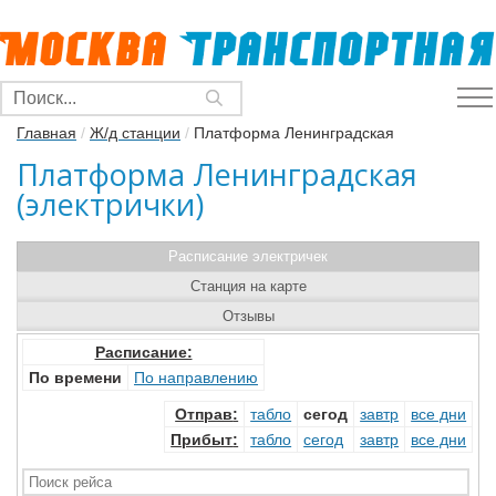
Главная
/
Ж/д станции
/
Платформа Ленинградская
Платформа Ленинградская
(электрички)
Расписание электричек
Станция на карте
Отзывы
Расписание:
По времени
По направлению
Отправ
:
табло
сегод
завтр
все дни
Прибыт
:
табло
сегод
завтр
все дни