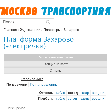
Главная
/
Ж/д станции
/
Платформа Захарово
Платформа Захарово
(электрички)
Расписание электричек
Станция на карте
Отзывы
Расписание:
По времени
По направлению
Отправ
:
табло
сегод
завтр
все дни
Прибыт
:
табло
сегод
завтр
все дни