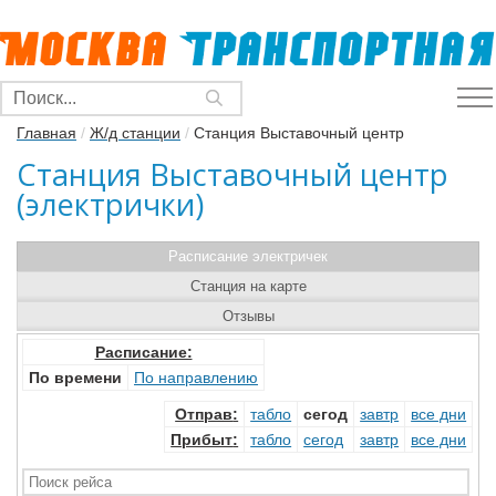
Главная
/
Ж/д станции
/
Станция Выставочный центр
Станция Выставочный центр
(электрички)
Расписание электричек
Станция на карте
Отзывы
Расписание:
По времени
По направлению
Отправ
:
табло
сегод
завтр
все дни
Прибыт
:
табло
сегод
завтр
все дни