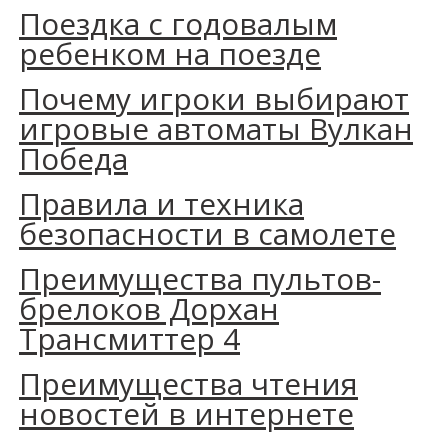
Поездка с годовалым
ребенком на поезде
Почему игроки выбирают
игровые автоматы Вулкан
Победа
Правила и техника
безопасности в самолете
Преимущества пультов-
брелоков Дорхан
Трансмиттер 4
Преимущества чтения
новостей в интернете