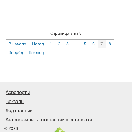
Страница 7 из 8
В начало
Назад
1
2
3
...
5
6
7
8
Вперёд
В конец
Аэропорты
Вокзалы
Ж/д станции
Автовокзалы, автостанции и остановки
© 2026