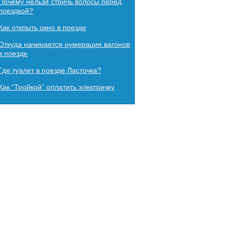
Почему нельзя стричь волосы перед
поездкой?
Как​ ​открыть​ ​окно​ ​в​ ​поезде
Откуда начинается нумерация вагонов
в поезде
Где туалет в поезде Ласточка?
Как “Тройкой” оплатить электричку