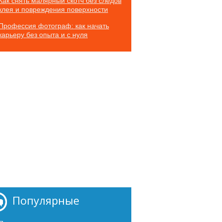
Как снять малярный скотч без следов
клея и повреждения поверхности
Профессия фотограф: как начать
карьеру без опыта и с нуля
Популярные