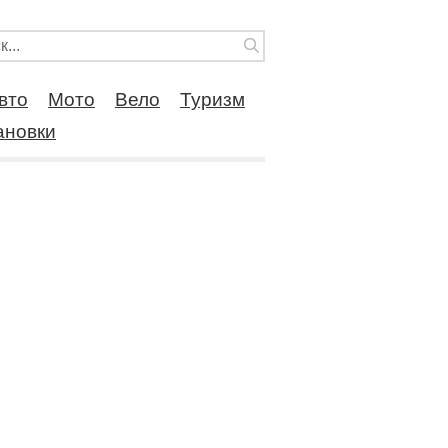
вто
Мото
Вело
Туризм
ановки