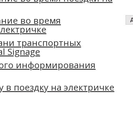
ние во время
электричке
ани транспортных
al Signage
ого информирования
у в поездку на электричке