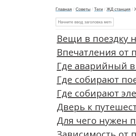
Главная
/
Советы
/
Теги
/
ЖД станция
/
Вещи в поездку 
Впечатления от 
Где аварийный в
Где собирают по
Где собирают эл
Дверь к путешес
Для чего нужен 
Зависимость от п