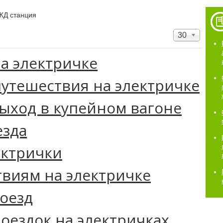
ЖД станция
30
на электричке
путешествия на электричке
ыход в купейном вагоне
езда
ектрички
твиям на электричке
поезд
оездок на электричках