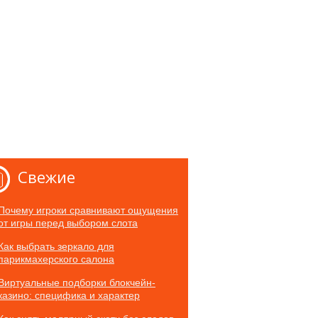
Свежие
Почему игроки сравнивают ощущения
от игры перед выбором слота
Как выбрать зеркало для
парикмахерского салона
Виртуальные подборки блокчейн-
казино: специфика и характер