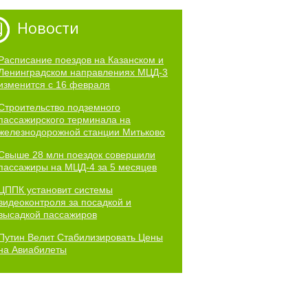
Новости
Расписание поездов на Казанском и
Ленинградском направлениях МЦД-3
изменится с 16 февраля
Строительство подземного
пассажирского терминала на
железнодорожной станции Митьково
Свыше 28 млн поездок совершили
пассажиры на МЦД-4 за 5 месяцев
ЦППК установит системы
видеоконтроля за посадкой и
высадкой пассажиров
Путин Велит Стабилизировать Цены
на Авиабилеты