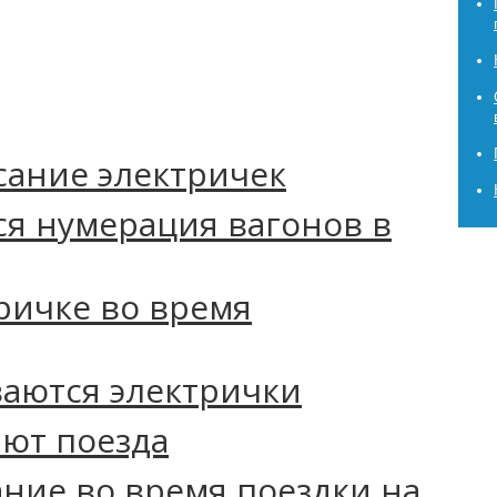
сание электричек
ся нумерация вагонов в
ричке во время
аются электрички
ют поезда
ние во время поездки на